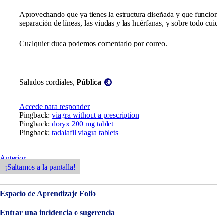
Aprovechando que ya tienes la estructura diseñada y que funciona,
separación de líneas, las viudas y las huérfanas, y sobre todo cu
Cualquier duda podemos comentarlo por correo.
Visibilidad:
Saludos cordiales,
Pública
Accede para responder
Pingback:
viagra without a prescription
Pingback:
doryx 200 mg tablet
Pingback:
tadalafil viagra tablets
Navegación
Entrada
Anterior
Anterior
¡Saltamos a la pantalla!
de
entradas
Espacio de Aprendizaje Folio
Entrar una incidencia o sugerencia