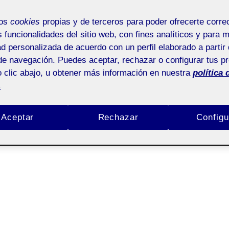
TALLA!
mos
cookies
propias y de terceros para poder ofrecerte corr
s funcionalidades del sitio web, con fines analíticos y para 
ad personalizada de acuerdo con un perfil elaborado a partir 
de navegación. Puedes aceptar, rechazar o configurar tus p
 clic abajo, u obtener más información en nuestra
política 
.
e como objetivo ofrecer un trabajo acorde al público objetivo para la qu
 el estilo propio de Caye y continuar así, con un proyecto en el que lo
Aceptar
Rechazar
Configu