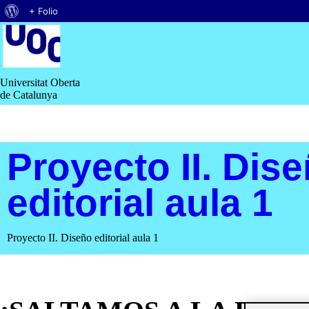
Acerca
+ Folio
Saltar
de
al
contenido
WordPress
Universitat Oberta
de Catalunya
Proyecto II. Dis
editorial aula 1
Proyecto II. Diseño editorial aula 1