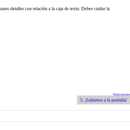
nos detalles con relación a la caja de texto. Debes cuidar la
Siguiente
Siguiente
Entrada
5. ¡Saltamos a la pantalla!