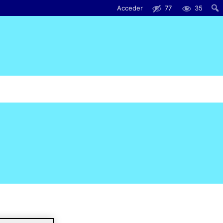
Acceder
77
35