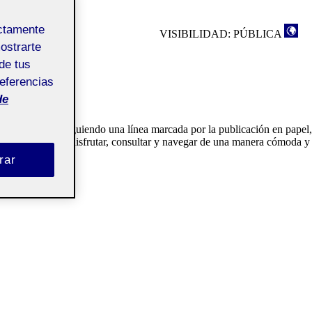
ectamente
VISIBILIDAD: PÚBLICA
mostrarte
de tus
referencias
de
e va orientada, siguiendo una línea marcada por la publicación en papel,
s lectores puedan disfrutar, consultar y navegar de una manera cómoda y
rar