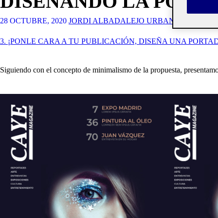
DISEÑANDO LA PORT
28 OCTUBRE, 2020
JORDI ALBADALEJO URBANO
3. ¡PONLE CARA A TU PUBLICACIÓN, DISEÑA UNA PORTA
Siguiendo con el concepto de minimalismo de la propuesta, presentamos 