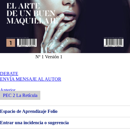
Nº 1 Versión 1
EN
DEBATE
DISEÑANDO
ENVÍA MENSAJE AL AUTOR
LA
PORTADA
Navegación
Entrada
Anterior
PERFECTA
Anterior
PEC 2 La Retícula
de
entradas
Espacio de Aprendizaje Folio
Entrar una incidencia o sugerencia