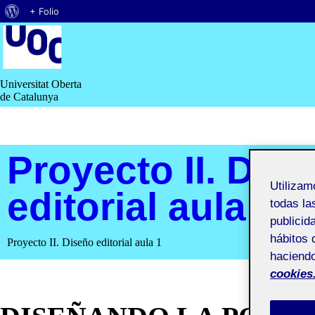
Acerca
+ Folio
Saltar
de
al
contenido
WordPress
Universitat Oberta
de Catalunya
Proyecto II. Dis
Utiliza
editorial aula 1
todas la
publicid
hábitos 
Proyecto II. Diseño editorial aula 1
haciendo
cookies