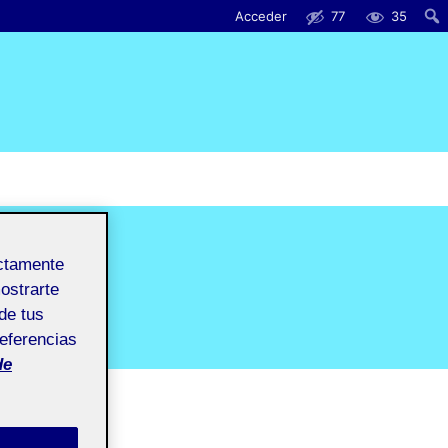
Acceder
77
35
ectamente
mostrarte
de tus
referencias
de