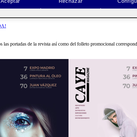
ADA PERFECTA
Aceptar
Rechazar
Configu
DA!
las portadas de la revista así como del folleto promocional correspond